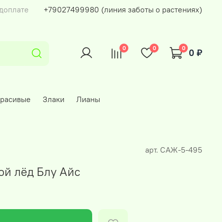
едоплате
+79027499980 (линия заботы о растениях)
0
0
0
0 ₽
красивые
Злаки
Лианы
арт.
САЖ-5-495
ой лёд Блу Айс