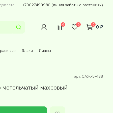
едоплате
+79027499980 (линия заботы о растениях)
0
0
0
0 ₽
красивые
Злаки
Лианы
арт.
САЖ-5-438
 метельчатый махровый