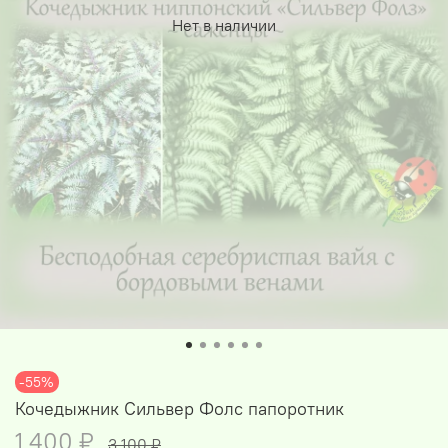
Нет в наличии
-55%
Кочедыжник Сильвер Фолс папоротник
1 400 ₽
3 100 ₽