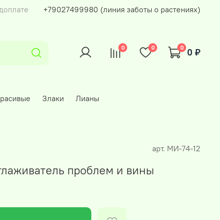
едоплате
+79027499980 (линия заботы о растениях)
0
0
0
0 ₽
красивые
Злаки
Лианы
арт.
МИ-74-12
глаживатель проблем и вины