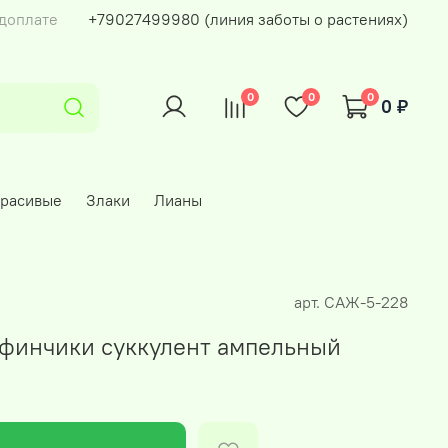
едоплате
+79027499980 (линия заботы о растениях)
0
0
0
0 ₽
красивые
Злаки
Лианы
арт.
САЖ-5-228
финчики суккулент ампельный