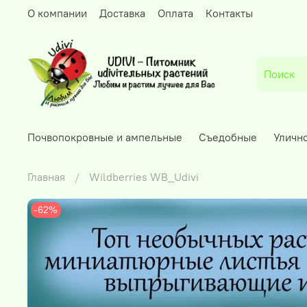
О компании
Доставка
Оплата
Контакты
Почвопокровные и ампельные
Съедобные
Уличн
Главная
Wildberries WB_Udivi
-62%