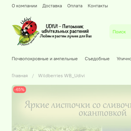
О компании
Доставка
Оплата
Контакты
Почвопокровные и ампельные
Съедобные
Уличн
Главная
Wildberries WB_Udivi
-65%