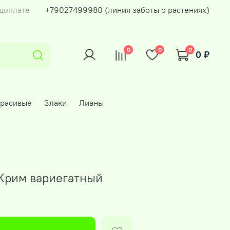
едоплате
+79027499980 (линия заботы о растениях)
0
0
0
0 ₽
красивые
Злаки
Лианы
Крим вариегатный