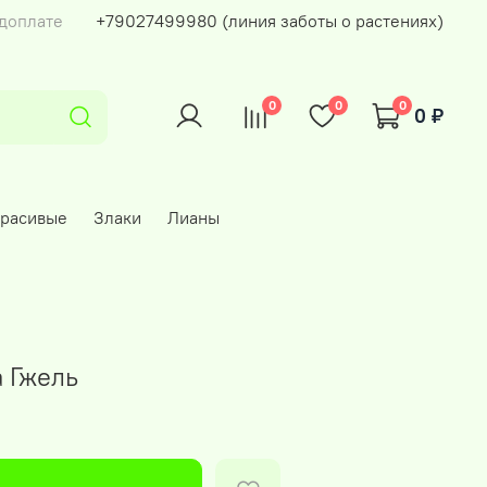
едоплате
+79027499980 (линия заботы о растениях)
0
0
0
0 ₽
красивые
Злаки
Лианы
 Гжель