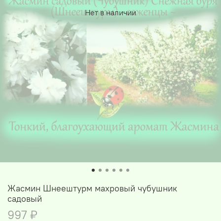
Нет в наличии
Жасмин Шнеештурм махровый чубушник
садовый
997 ₽